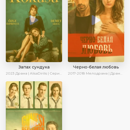
Запах сундука
Черно-белая любовь
2023
Драма | AlisaDirilis | Сериалы 2023
2017-2018
Мелодрама | Драма | Боевик | SesDizi