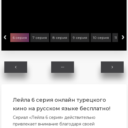
‹
›
ерия
6 серия
7 серия
8 серия
9 серия
10 серия
11 сери
Лейла 6 серия онлайн турецкого
кино на русском языке бесплатно!
Сериал «Лейла 6 серия» действительно
привлекает внимание благодаря своей