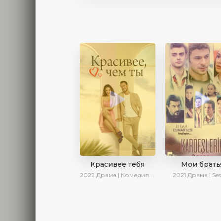
Красивее тебя
Мои брать
2022
Драма | Комедия | SesDizi | AveTurk | Turok1990
2021
Драма | Ses