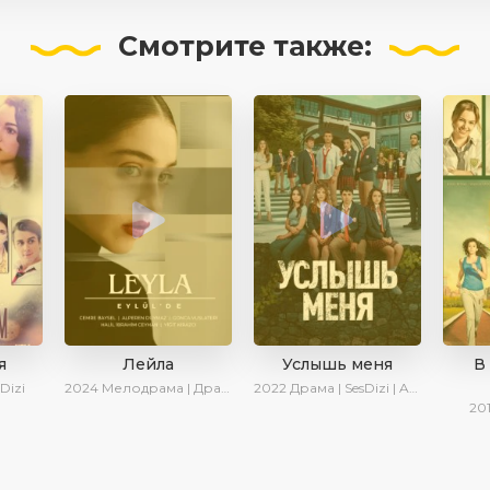
Смотрите
также:
я
Лейла
Услышь меня
В
Dizi
2024
Мелодрама | Драма | Ирина Котова | AveTurk | AlisaDirilis | Сериалы 2024
2022
Драма | SesDizi | AveTurk | Turok1990
20