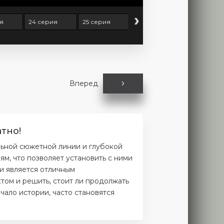
›
я
24 серия
25 серия
26 серия
27 серия
Вперед
тно!
льной сюжетной линии и глубокой
м, что позволяет установить с ними
и является отличным
том и решить, стоит ли продолжать
чало истории, часто становятся