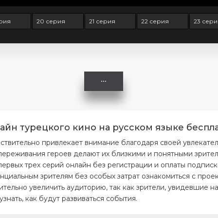
ерия
20 серия
21 серия
22 серия
23 сери
айн турецкого кино на русском языке беспла
ствительно привлекает внимание благодаря своей увлекате
ереживания героев делают их близкими и понятными зрителя
первых трех серий онлайн без регистрации и оплаты подписк
нциальным зрителям без особых затрат ознакомиться с проек
тельно увеличить аудиторию, так как зрители, увидевшие на
нать, как будут развиваться события.