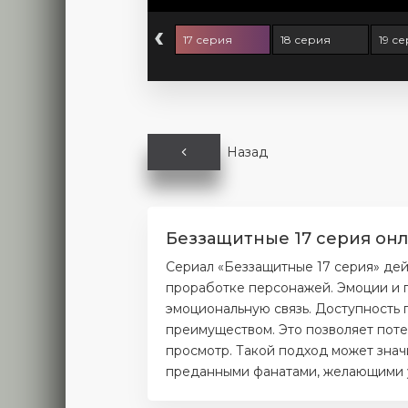
‹
 серия
16 серия
17 серия
18 серия
19 с
Назад
Беззащитные 17 серия онл
Сериал «Беззащитные 17 серия» дей
проработке персонажей. Эмоции и п
эмоциональную связь. Доступность 
преимуществом. Это позволяет поте
просмотр. Такой подход может значи
преданными фанатами, желающими уз