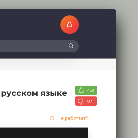
459
 русском языке
87
Не работает?