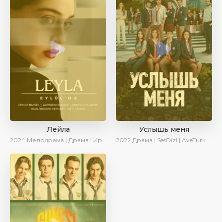
Лейла
Услышь меня
2024
Мелодрама | Драма | Ирина Котова | AveTurk | AlisaDirilis | Сериалы 2024
2022
Драма | SesDizi | AveTurk | Turok1990