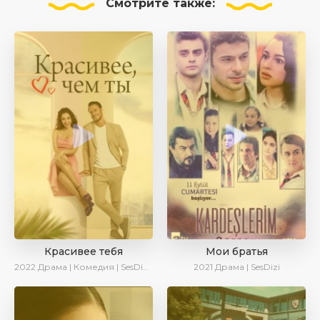
Смотрите
также:
Красивее тебя
Мои братья
2022
Драма | Комедия | SesDizi | AveTurk | Turok1990
2021
Драма | SesDizi