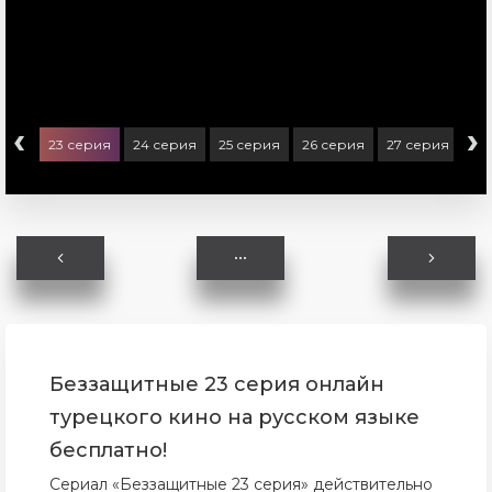
‹
›
ерия
23 серия
24 серия
25 серия
26 серия
27 серия
28
Беззащитные 23 серия онлайн
турецкого кино на русском языке
бесплатно!
Сериал «Беззащитные 23 серия» действительно