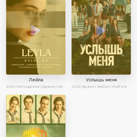
Лейла
Услышь меня
2024
Мелодрама | Драма | Ирина Котова | AveTurk | AlisaDirilis | Сериалы 2024
2022
Драма | SesDizi | AveTurk | Turok1990