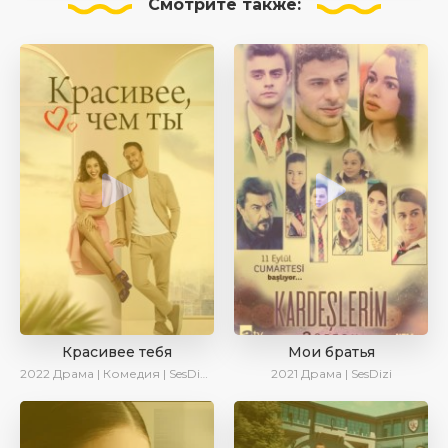
Смотрите
также:
Красивее тебя
Мои братья
2022
Драма | Комедия | SesDizi | AveTurk | Turok1990
2021
Драма | SesDizi