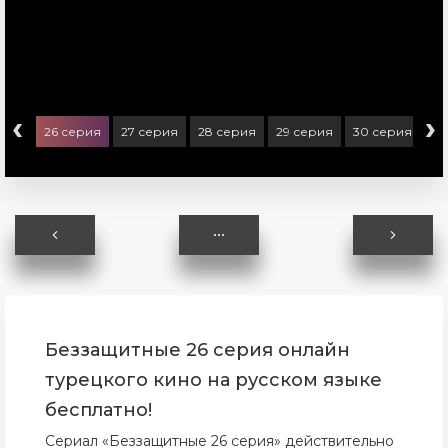
‹
›
ерия
26 серия
27 серия
28 серия
29 серия
30 серия
31
Беззащитные 26 серия онлайн
турецкого кино на русском языке
бесплатно!
Сериал «Беззащитные 26 серия» действительно