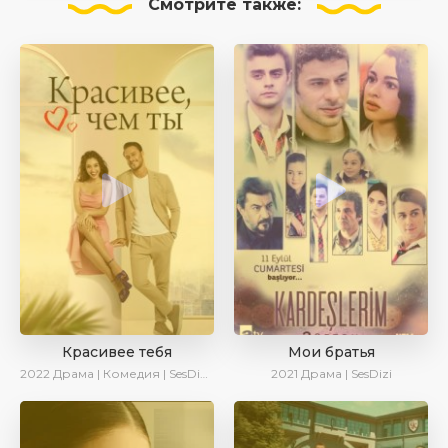
Смотрите
также:
Красивее тебя
Мои братья
2022
Драма | Комедия | SesDizi | AveTurk | Turok1990
2021
Драма | SesDizi