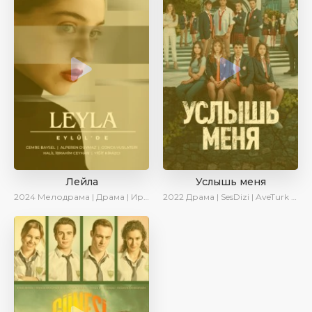
Лейла
Услышь меня
2024
Мелодрама | Драма | Ирина Котова | AveTurk | AlisaDirilis | Сериалы 2024
2022
Драма | SesDizi | AveTurk | Turok1990