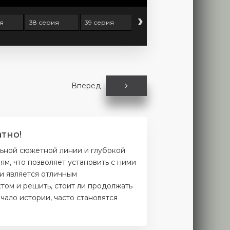
›
я
38 серия
39 серия
40 серия
41 серия
Вперед
тно!
льной сюжетной линии и глубокой
м, что позволяет установить с ними
и является отличным
том и решить, стоит ли продолжать
чало истории, часто становятся