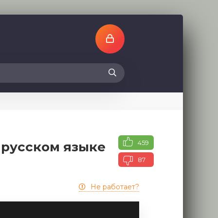
459
 русском языке
87
Не работает?