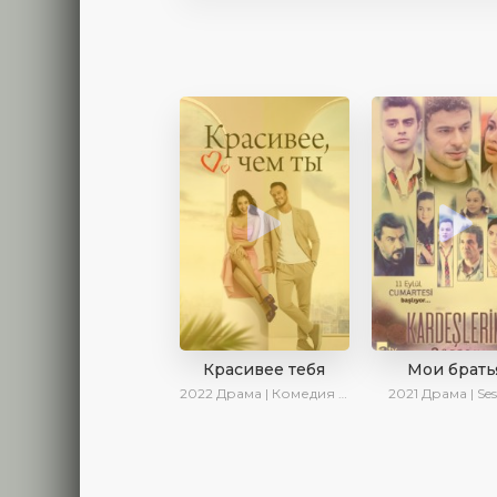
Красивее тебя
Мои брать
2022
Драма | Комедия | SesDizi | AveTurk | Turok1990
2021
Драма | Ses