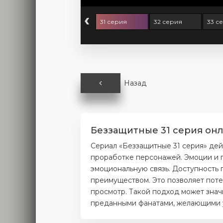
‹
9 серия
30 серия
31 серия
32 серия
33 с
Назад
Беззащитные 31 серия онл
Сериал «Беззащитные 31 серия» дей
проработке персонажей. Эмоции и п
эмоциональную связь. Доступность 
преимуществом. Это позволяет поте
просмотр. Такой подход может значи
преданными фанатами, желающими уз