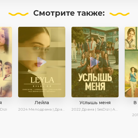
Смотрите
также:
я
Лейла
Услышь меня
В
Dizi
2024
Мелодрама | Драма | Ирина Котова | AveTurk | AlisaDirilis | Сериалы 2024
2022
Драма | SesDizi | AveTurk | Turok1990
20