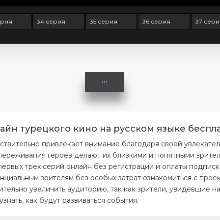
ерия
34 серия
35 серия
36 серия
37 сери
айн турецкого кино на русском языке беспла
ствительно привлекает внимание благодаря своей увлекате
ереживания героев делают их близкими и понятными зрителя
первых трех серий онлайн без регистрации и оплаты подписк
нциальным зрителям без особых затрат ознакомиться с проек
тельно увеличить аудиторию, так как зрители, увидевшие на
нать, как будут развиваться события.