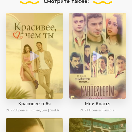
Смотрите
также:
Красивее тебя
Мои братья
2022
Драма | Комедия | SesDizi | AveTurk | Turok1990
2021
Драма | SesDizi