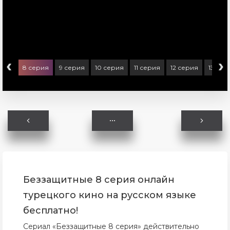
‹
›
ерия
8 серия
9 серия
10 серия
11 серия
12 серия
13 сер
Беззащитные 8 серия онлайн
турецкого кино на русском языке
бесплатно!
Сериал «Беззащитные 8 серия» действительно