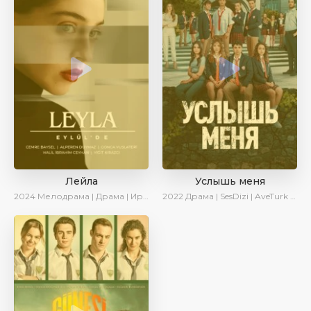
Лейла
Услышь меня
2024
Мелодрама | Драма | Ирина Котова | AveTurk | AlisaDirilis | Сериалы 2024
2022
Драма | SesDizi | AveTurk | Turok1990