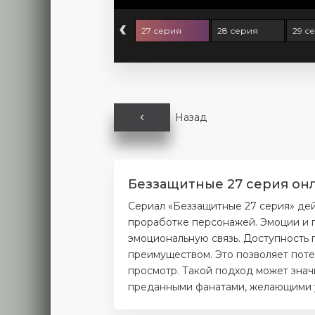
‹
5 серия
26 серия
27 серия
28 серия
29 с
Назад
Беззащитные 27 серия онл
Сериал «Беззащитные 27 серия» де
проработке персонажей. Эмоции и п
эмоциональную связь. Доступность 
преимуществом. Это позволяет поте
просмотр. Такой подход может значи
преданными фанатами, желающими уз