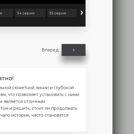
›
я
34 серия
35 серия
36 серия
37 серия
Вперед
атно!
льной сюжетной линии и глубокой
м, что позволяет установить с ними
и является отличным
том и решить, стоит ли продолжать
чало истории, часто становятся