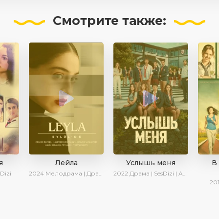
Смотрите
также:
я
Лейла
Услышь меня
В
Dizi
2024
Мелодрама | Драма | Ирина Котова | AveTurk | AlisaDirilis | Сериалы 2024
2022
Драма | SesDizi | AveTurk | Turok1990
20