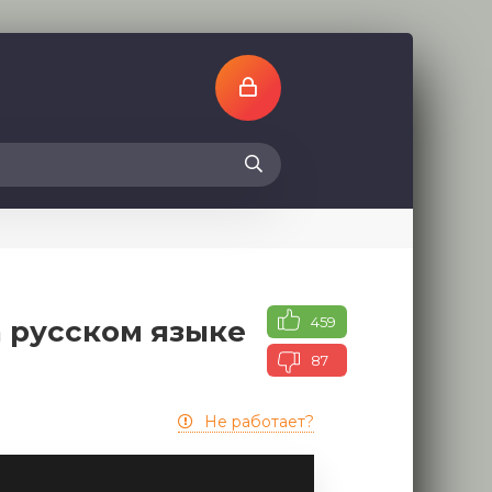
459
а русском языке
87
Не работает?