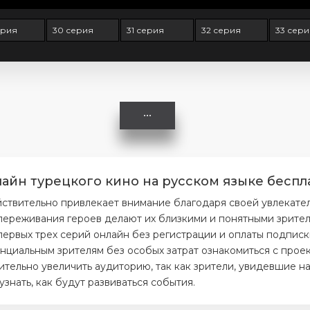
ерия
30 серия
31 серия
32 серия
33 сери
айн турецкого кино на русском языке беспл
йствительно привлекает внимание благодаря своей увлекате
ереживания героев делают их близкими и понятными зрителя
первых трех серий онлайн без регистрации и оплаты подписк
нциальным зрителям без особых затрат ознакомиться с проек
тельно увеличить аудиторию, так как зрители, увидевшие на
нать, как будут развиваться события.