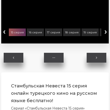
‹
›
ерия
15 серия
16 серия
17 серия
18 серия
19 серия
20 с
Стамбульская Невеста 15 серия
онлайн турецкого кино на русском
языке бесплатно!
Сериал «Стамбульская Невеста 15 серия»