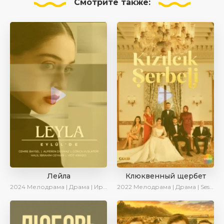
Смотрите
также:
Лейла
Клюквенный щербет
2024
Мелодрама | Драма | Ирина Котова | AveTurk | AlisaDirilis | Сериалы 2024
2022
Мелодрама | Драма | SesDizi