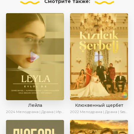
Смотрите
также:
Лейла
Клюквенный щербет
2024
Мелодрама | Драма | Ирина Котова | AveTurk | AlisaDirilis | Сериалы 2024
2022
Мелодрама | Драма | SesDizi