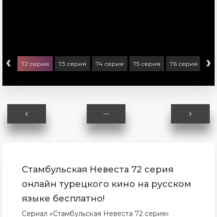
‹
›
ерия
72 серия
73 серия
74 серия
75 серия
76 серия
77
Стамбульская Невеста 72 серия
онлайн турецкого кино на русском
языке бесплатно!
Сериал «Стамбульская Невеста 72 серия»