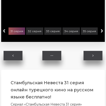
‹
›
ерия
31 серия
32 серия
33 серия
34 серия
35 серия
36 
Стамбульская Невеста 31 серия
онлайн турецкого кино на русском
языке бесплатно!
Сериал «Стамбульская Невеста 31 серия»