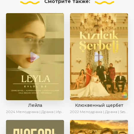
Смотрите
также:
Лейла
Клюквенный щербет
2024
Мелодрама | Драма | Ирина Котова | AveTurk | AlisaDirilis | Сериалы 2024
2022
Мелодрама | Драма | SesDizi