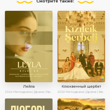
Смотрите
также:
Лейла
Клюквенный щербет
2024
Мелодрама | Драма | Ирина Котова | AveTurk | AlisaDirilis | Сериалы 2024
2022
Мелодрама | Драма | SesDizi