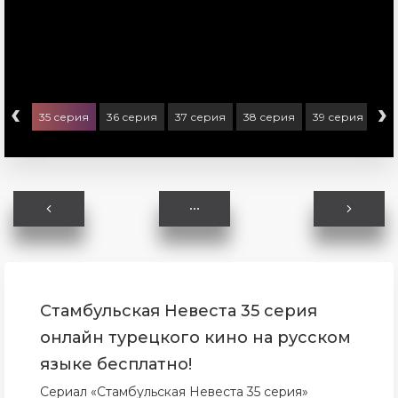
‹
›
ерия
35 серия
36 серия
37 серия
38 серия
39 серия
40
Стамбульская Невеста 35 серия
онлайн турецкого кино на русском
языке бесплатно!
Сериал «Стамбульская Невеста 35 серия»