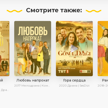
Смотрите
также:
ый
Любовь напрокат
Гора сердца
Ра
2017
Мелодрама | Комедия | Ирина Котова
2020
Драма | SesDizi
2018-2
 SesDizi