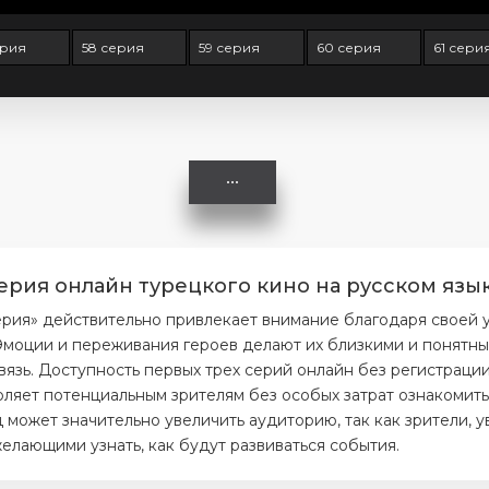
ерия
58 серия
59 серия
60 серия
61 сери
серия онлайн турецкого кино на русском язы
ерия» действительно привлекает внимание благодаря своей 
моции и переживания героев делают их близкими и понятным
вязь. Доступность первых трех серий онлайн без регистраци
ляет потенциальным зрителям без особых затрат ознакомитьс
 может значительно увеличить аудиторию, так как зрители, 
елающими узнать, как будут развиваться события.