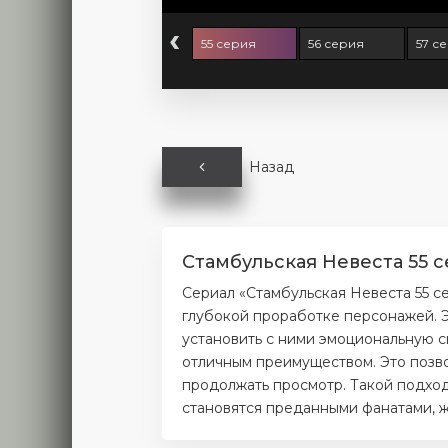
‹
 серия
54 серия
55 серия
56 серия
57 с
Назад
Стамбульская Невеста 55 
Сериал «Стамбульская Невеста 55 с
глубокой проработке персонажей. Э
установить с ними эмоциональную с
отличным преимуществом. Это позво
продолжать просмотр. Такой подход
становятся преданными фанатами, ж