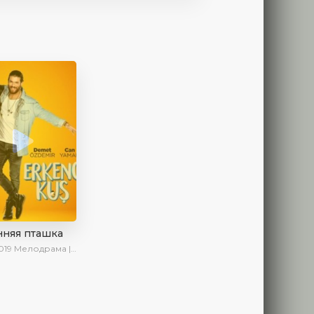
нняя пташка
019
Мелодрама | Драма | Комедия | SesDizi | Ирина Котова