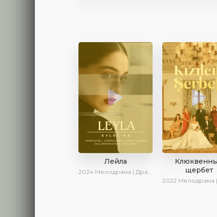
Лейла
Клюквенн
щербет
2024
Мелодрама | Драма | Ирина Котова | AveTurk | AlisaDirilis | Сериалы 2024
2022
Мелодрама | Драма |