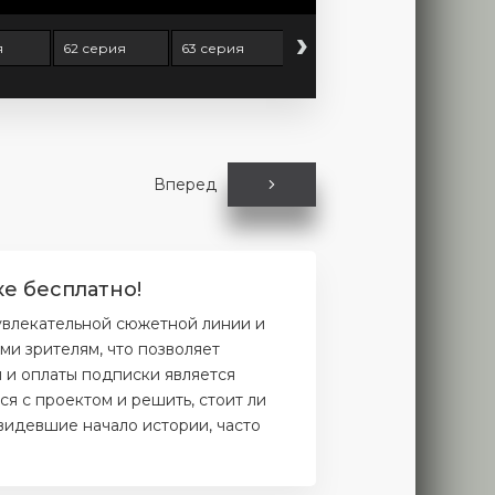
›
я
62 серия
63 серия
64 серия
65 серия
Вперед
ке бесплатно!
увлекательной сюжетной линии и
и зрителям, что позволяет
и и оплаты подписки является
я с проектом и решить, стоит ли
увидевшие начало истории, часто