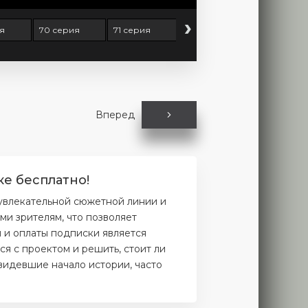
›
я
70 серия
71 серия
72 серия
73 серия
Вперед
ке бесплатно!
 увлекательной сюжетной линии и
и зрителям, что позволяет
и и оплаты подписки является
я с проектом и решить, стоит ли
увидевшие начало истории, часто