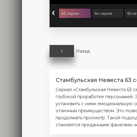
‹
 серия
62 серия
63 серия
64 серия
65 с
Назад
Стамбульская Невеста 63 
Сериал «Стамбульская Невеста 63 с
глубокой проработке персонажей. Э
установить с ними эмоциональную с
отличным преимуществом. Это позво
продолжать просмотр. Такой подход
становятся преданными фанатами, ж