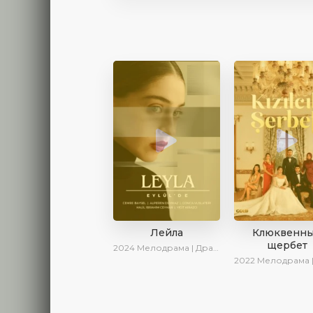
Лейла
Клюквенн
щербет
2024
Мелодрама | Драма | Ирина Котова | AveTurk | AlisaDirilis | Сериалы 2024
2022
Мелодрама | Драма |