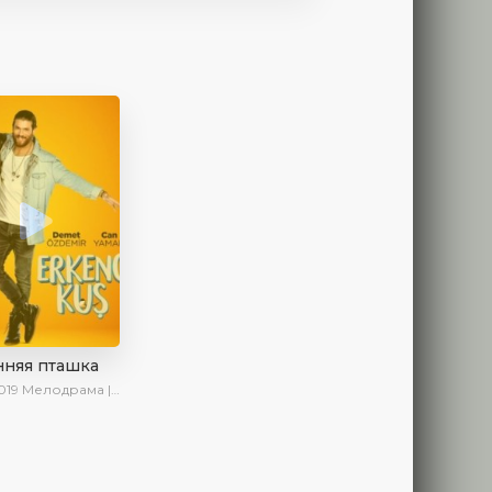
нняя пташка
019
Мелодрама | Драма | Комедия | SesDizi | Ирина Котова