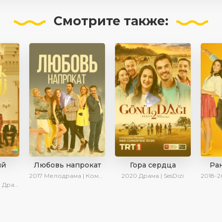
Смотрите
также:
ый
Любовь напрокат
Гора сердца
Ра
2017
Мелодрама | Комедия | Ирина Котова
2020
Драма | SesDizi
2018-2
 SesDizi