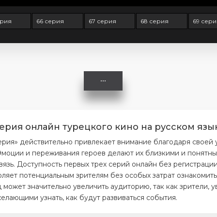
ерия
66 серия
67 серия
68 серия
69 сери
серия онлайн турецкого кино на русском язы
ерия» действительно привлекает внимание благодаря своей
моции и переживания героев делают их близкими и понятным
вязь. Доступность первых трех серий онлайн без регистраци
ляет потенциальным зрителям без особых затрат ознакомитьс
 может значительно увеличить аудиторию, так как зрители, 
елающими узнать, как будут развиваться события.