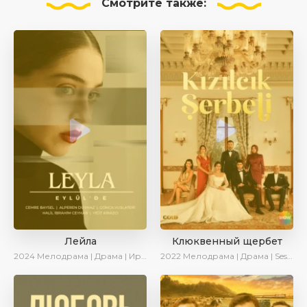
Смотрите
также:
Лейла
Клюквенный щербет
2024
Мелодрама | Драма | Ирина Котова | AveTurk | AlisaDirilis | Сериалы 2024
2022
Мелодрама | Драма | SesDizi