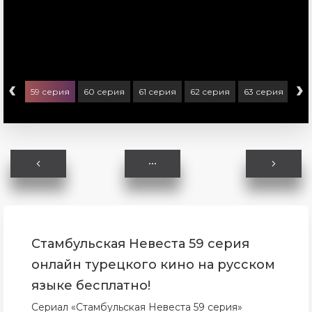
‹
›
ерия
59 серия
60 серия
61 серия
62 серия
63 серия
64
Стамбульская Невеста 59 серия
онлайн турецкого кино на русском
языке бесплатно!
Сериал «Стамбульская Невеста 59 серия»