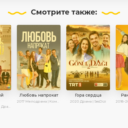
Смотрите
также:
ый
Любовь напрокат
Гора сердца
Ра
2017
Мелодрама | Комедия | Ирина Котова
2020
Драма | SesDizi
2018-2
 SesDizi