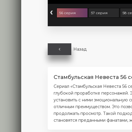
‹
4 серия
55 серия
56 серия
57 серия
58 с
Назад
Стамбульская Невеста 56 
Сериал «Стамбульская Невеста 56 с
глубокой проработке персонажей. Э
установить с ними эмоциональную с
отличным преимуществом. Это позво
продолжать просмотр. Такой подход
становятся преданными фанатами, ж