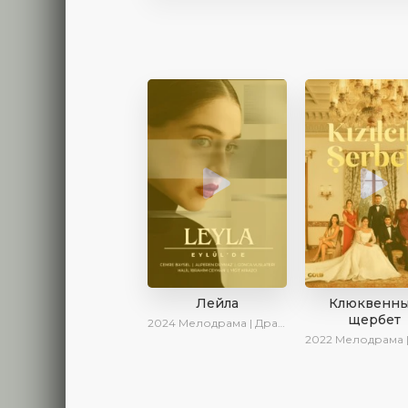
Лейла
Клюквенн
щербет
2024
Мелодрама | Драма | Ирина Котова | AveTurk | AlisaDirilis | Сериалы 2024
2022
Мелодрама | Драма |