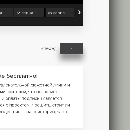
›
я
63 серия
64 серия
65 серия
66 серия
Вперед
ке бесплатно!
 увлекательной сюжетной линии и
и зрителям, что позволяет
и и оплаты подписки является
я с проектом и решить, стоит ли
увидевшие начало истории, часто