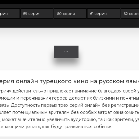
ерия
59 серия
60 серия
61 серия
62 сери
серия онлайн турецкого кино на русском язы
ерия» действительно привлекает внимание благодаря своей
моции и переживания героев делают их близкими и понятным
вязь. Доступность первых трех серий онлайн без регистраци
ляет потенциальным зрителям без особых затрат ознакомитьс
 может значительно увеличить аудиторию, так как зрители, 
елающими узнать, как будут развиваться события.