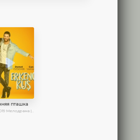
нняя пташка
019
Мелодрама | Драма | Комедия | SesDizi | Ирина Котова