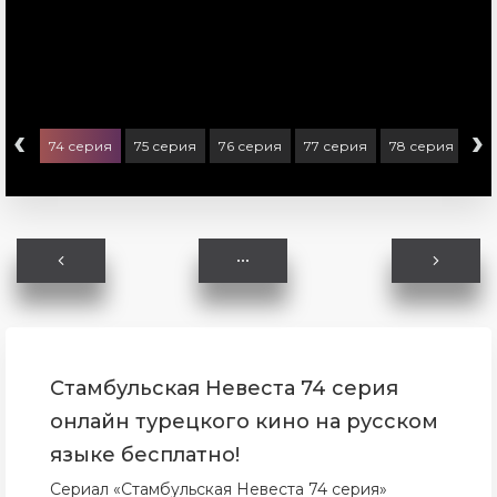
‹
›
ерия
74 серия
75 серия
76 серия
77 серия
78 серия
79
Стамбульская Невеста 74 серия
онлайн турецкого кино на русском
языке бесплатно!
Сериал «Стамбульская Невеста 74 серия»