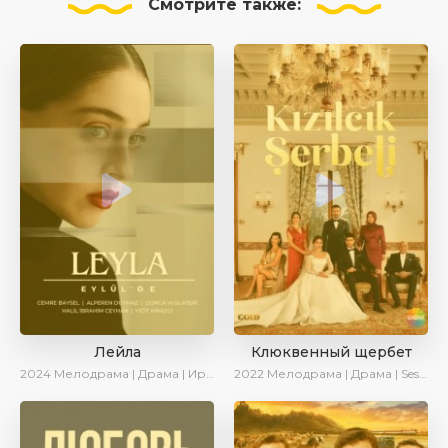
Смотрите
также:
Лейла
Клюквенный щербет
2024
Мелодрама | Драма | Ирина Котова | AveTurk | AlisaDirilis | Сериалы 2024
2022
Мелодрама | Драма | SesDizi