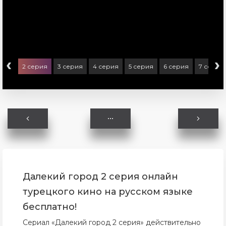
‹
›
ерия
2 серия
3 серия
4 серия
5 серия
6 серия
7 серия
Далекий город 2 серия онлайн
турецкого кино на русском языке
бесплатно!
Сериал «Далекий город 2 серия» действительно