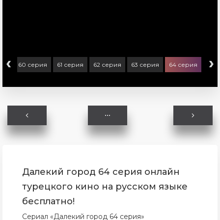
‹
›
рия
60 серия
61 серия
62 серия
63 серия
64 серия
Далекий город 64 серия онлайн
турецкого кино на русском языке
бесплатно!
Сериал «Далекий город 64 серия»