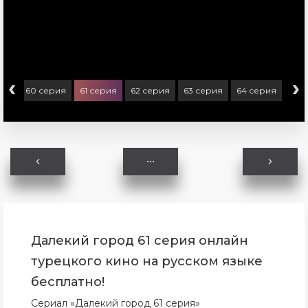
‹
›
рия
60 серия
61 серия
62 серия
63 серия
64 серия
Далекий город 61 серия онлайн
турецкого кино на русском языке
бесплатно!
Сериал «Далекий город 61 серия»