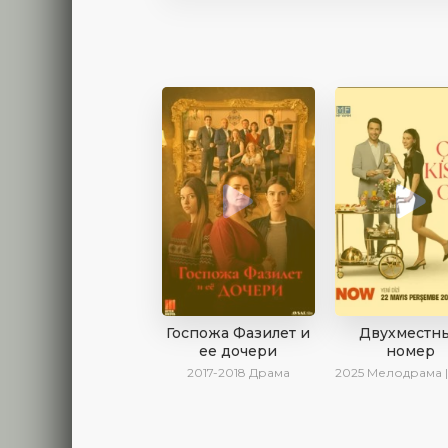
Госпожа Фазилет и
Двухместн
ее дочери
номер
2017-2018
Драма
2025
Мелодрама | Драма | Комедия | AlisaDirilis | Новин