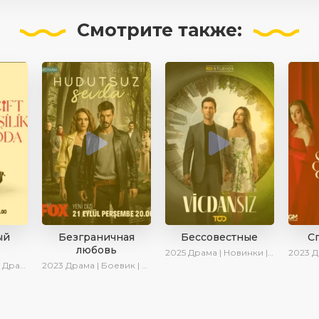
Смотрите
также:
ый
Безграничная
Бессовестные
С
любовь
2025
Драма | Новинки | Сериалы 2025
2023
Драма
ки | Сериалы 2025
2023
Драма | Боевик | Криминал | SesDizi | Сериалы 2023