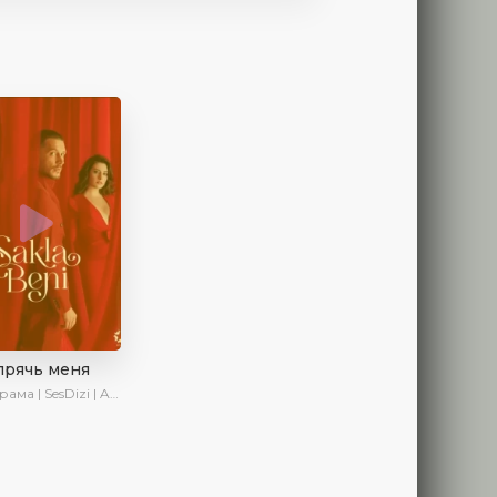
прячь меня
 | SesDizi | AveTurk | AlisaDirilis | Сериалы 2023