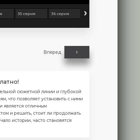
›
ия
35 серия
36 серия
37 серия
38 серия
Вперед
латно!
тельной сюжетной линии и глубокой
м, что позволяет установить с ними
и является отличным
том и решить, стоит ли продолжать
чало истории, часто становятся