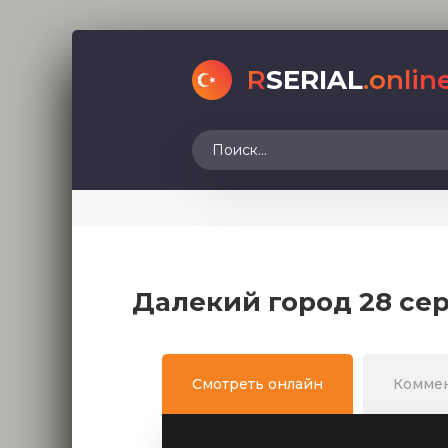
R
SERIAL
.onlin
Далекий город 28 се
Смотреть онлайн
Комме