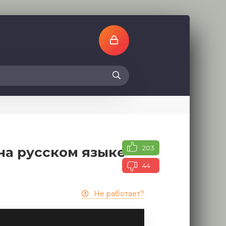
203
на русском языке
44
Не работает?