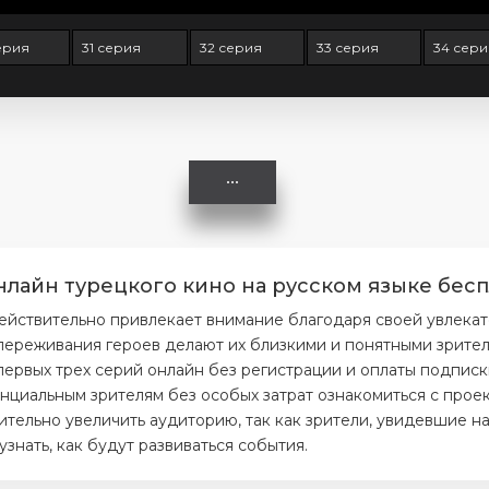
ерия
31 серия
32 серия
33 серия
34 сер
нлайн турецкого кино на русском языке бесп
ействительно привлекает внимание благодаря своей увлека
ереживания героев делают их близкими и понятными зрителя
первых трех серий онлайн без регистрации и оплаты подписк
нциальным зрителям без особых затрат ознакомиться с проек
тельно увеличить аудиторию, так как зрители, увидевшие на
нать, как будут развиваться события.