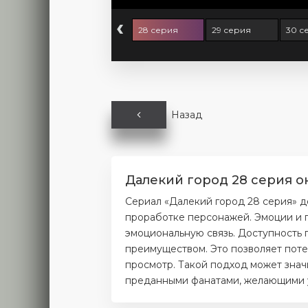
‹
6 серия
27 серия
28 серия
29 серия
30 с
Назад
Далекий город 28 серия о
Сериал «Далекий город 28 серия» д
проработке персонажей. Эмоции и п
эмоциональную связь. Доступность 
преимуществом. Это позволяет поте
просмотр. Такой подход может значи
преданными фанатами, желающими уз