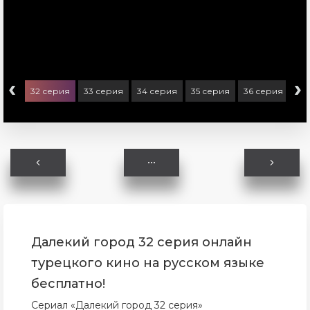
‹
›
ерия
32 серия
33 серия
34 серия
35 серия
36 серия
37
Далекий город 32 серия онлайн
турецкого кино на русском языке
бесплатно!
Сериал «Далекий город 32 серия»