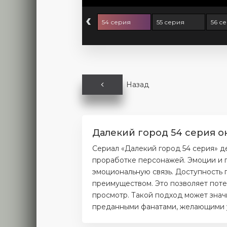
‹
2 серия
53 серия
54 серия
55 серия
56 с
Назад
Далекий город 54 серия о
Сериал «Далекий город 54 серия» д
проработке персонажей. Эмоции и п
эмоциональную связь. Доступность 
преимуществом. Это позволяет поте
просмотр. Такой подход может значи
преданными фанатами, желающими уз