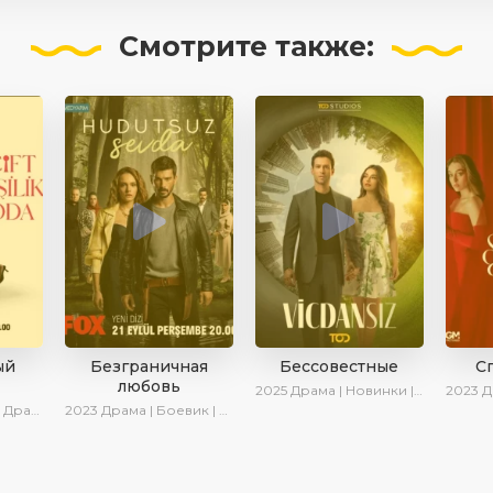
Смотрите
также:
ый
Безграничная
Бессовестные
С
любовь
2025
Драма | Новинки | Сериалы 2025
2023
Драма
ки | Сериалы 2025
2023
Драма | Боевик | Криминал | SesDizi | Сериалы 2023