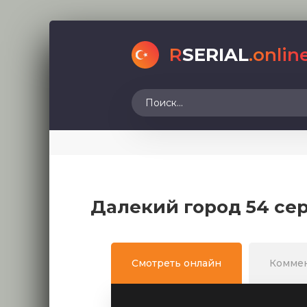
R
SERIAL
.onlin
Далекий город 54 се
Смотреть онлайн
Комме