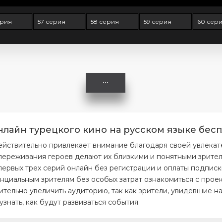
ерия
57 серия
58 серия
59 серия
60 сер
нлайн турецкого кино на русском языке бесп
ействительно привлекает внимание благодаря своей увлека
ереживания героев делают их близкими и понятными зрителя
первых трех серий онлайн без регистрации и оплаты подписк
нциальным зрителям без особых затрат ознакомиться с проек
тельно увеличить аудиторию, так как зрители, увидевшие на
нать, как будут развиваться события.