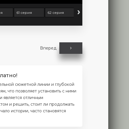
›
ия
61 серия
62 серия
63 серия
64 серия
Вперед
латно!
тельной сюжетной линии и глубокой
м, что позволяет установить с ними
и является отличным
том и решить, стоит ли продолжать
чало истории, часто становятся