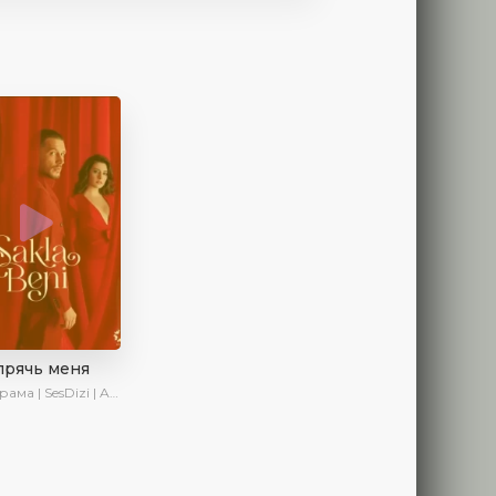
прячь меня
 | SesDizi | AveTurk | AlisaDirilis | Сериалы 2023