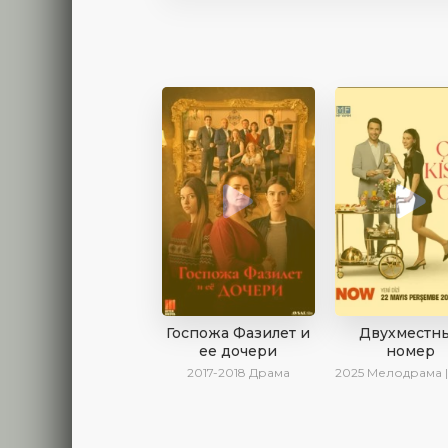
Госпожа Фазилет и
Двухместн
ее дочери
номер
2017-2018
Драма
2025
Мелодрама | Драма | Комедия | AlisaDirilis | Новин