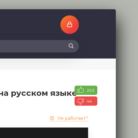
203
на русском языке
44
Не работает?