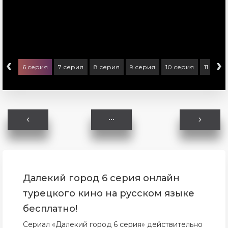
‹
›
ерия
6 серия
7 серия
8 серия
9 серия
10 серия
11 сери
Далекий город 6 серия онлайн
турецкого кино на русском языке
бесплатно!
Сериал «Далекий город 6 серия» действительно