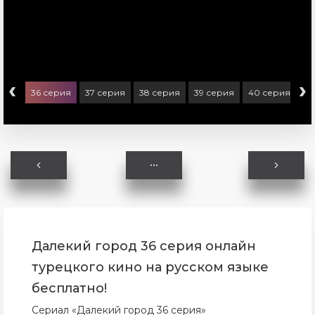
‹
›
ерия
36 серия
37 серия
38 серия
39 серия
40 серия
41
Далекий город 36 серия онлайн
турецкого кино на русском языке
бесплатно!
Сериал «Далекий город 36 серия»