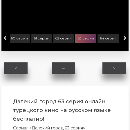
‹
›
рия
60 серия
61 серия
62 серия
63 серия
64 серия
Далекий город 63 серия онлайн
турецкого кино на русском языке
бесплатно!
Сериал «Далекий город 63 серия»