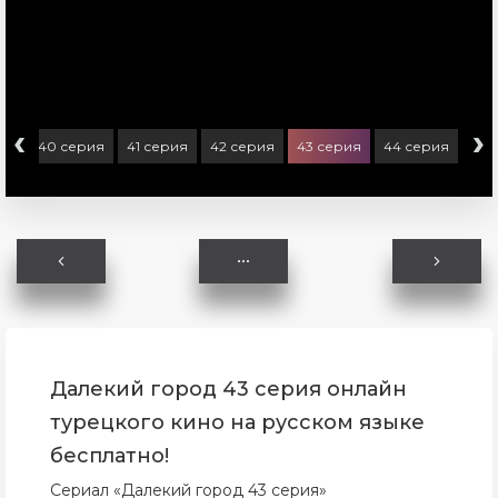
‹
›
ия
40 серия
41 серия
42 серия
43 серия
44 серия
45 
Далекий город 43 серия онлайн
турецкого кино на русском языке
бесплатно!
Сериал «Далекий город 43 серия»