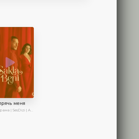
прячь меня
 | SesDizi | AveTurk | AlisaDirilis | Сериалы 2023