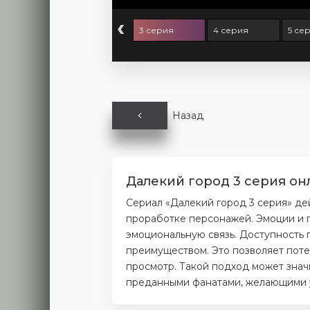
‹
серия
2 серия
3 серия
4 серия
5 се
Назад
Далекий город 3 серия он
Сериал «Далекий город 3 серия» де
проработке персонажей. Эмоции и п
эмоциональную связь. Доступность 
преимуществом. Это позволяет поте
просмотр. Такой подход может значи
преданными фанатами, желающими уз