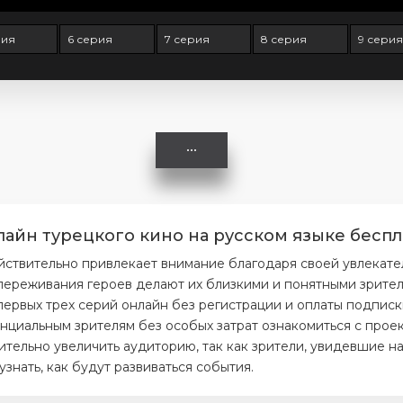
рия
6 серия
7 серия
8 серия
9 серия
лайн турецкого кино на русском языке беспл
йствительно привлекает внимание благодаря своей увлекат
ереживания героев делают их близкими и понятными зрителя
первых трех серий онлайн без регистрации и оплаты подписк
нциальным зрителям без особых затрат ознакомиться с проек
тельно увеличить аудиторию, так как зрители, увидевшие на
нать, как будут развиваться события.