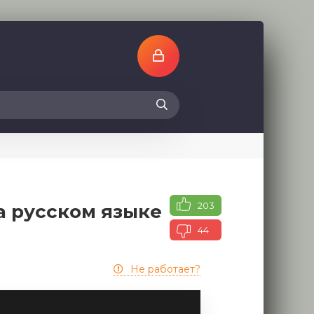
203
а русском языке
44
Не работает?