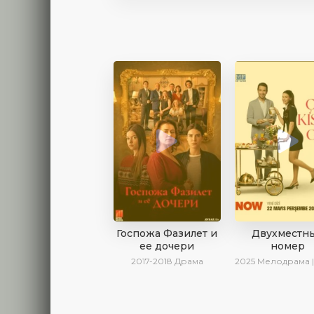
Госпожа Фазилет и
Двухместн
ее дочери
номер
2017-2018
Драма
2025
Мелодрама | Драма | Комедия | AlisaDirilis | Новин