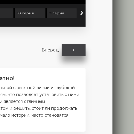
›
10 серия
11 серия
12 серия
13 серия
Вперед
атно!
ельной сюжетной линии и глубокой
м, что позволяет установить с ними
и является отличным
том и решить, стоит ли продолжать
чало истории, часто становятся