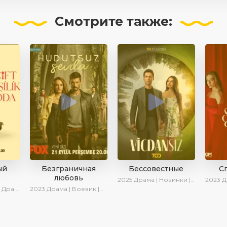
Смотрите
также:
ый
Безграничная
Бессовестные
С
любовь
2025
Драма | Новинки | Сериалы 2025
2023
Драма
ки | Сериалы 2025
2023
Драма | Боевик | Криминал | SesDizi | Сериалы 2023