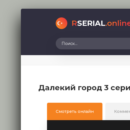
R
SERIAL
.onlin
Далекий город 3 сери
Смотреть онлайн
Комме