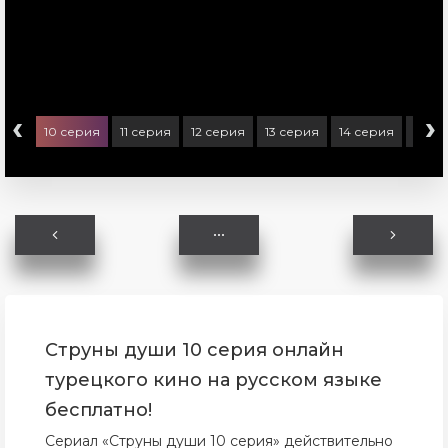
‹
›
ерия
10 серия
11 серия
12 серия
13 серия
14 серия
15 се
Струны души 10 серия онлайн
турецкого кино на русском языке
бесплатно!
Сериал «Струны души 10 серия» действительно