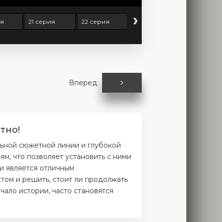
›
ия
21 серия
22 серия
23 серия
24 серия
Вперед
тно!
льной сюжетной линии и глубокой
м, что позволяет установить с ними
и является отличным
том и решить, стоит ли продолжать
чало истории, часто становятся