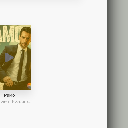
Рамо
ма | Криминал | SesDizi | Ирина Котова