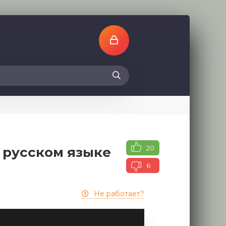
20
 русском языке
6
Не работает?