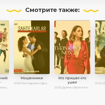
Смотрите
также:
ений:
Мошенники
Кто пришел кто
о
ушел
2025
Мелодрама | Драма | Ирина Котова | AlisaDirilis | Новинки | Сериалы 2025
2020
Дра
Комедия
2025
Драма | Ирина Котова | Новинки | Сериалы 2025