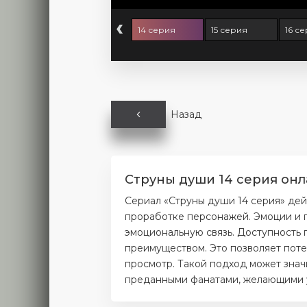
‹
 серия
13 серия
14 серия
15 серия
16 с
Назад
Струны души 14 серия онл
Сериал «Струны души 14 серия» дей
проработке персонажей. Эмоции и п
эмоциональную связь. Доступность 
преимуществом. Это позволяет поте
просмотр. Такой подход может значи
преданными фанатами, желающими уз