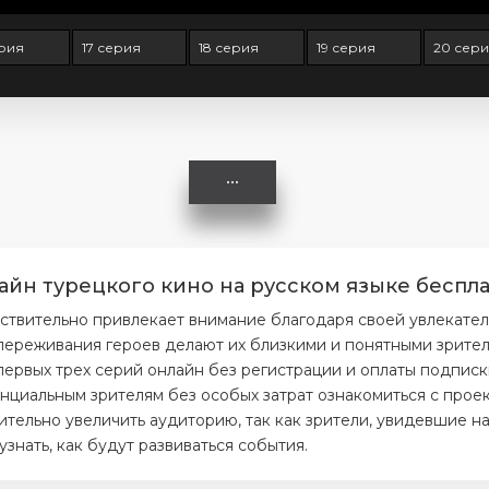
ерия
17 серия
18 серия
19 серия
20 сер
айн турецкого кино на русском языке беспла
ствительно привлекает внимание благодаря своей увлекате
ереживания героев делают их близкими и понятными зрителя
первых трех серий онлайн без регистрации и оплаты подписк
нциальным зрителям без особых затрат ознакомиться с проек
тельно увеличить аудиторию, так как зрители, увидевшие на
нать, как будут развиваться события.