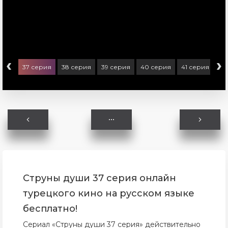
‹
›
ерия
37 серия
38 серия
39 серия
40 серия
41 серия
42
Струны души 37 серия онлайн
турецкого кино на русском языке
бесплатно!
Сериал «Струны души 37 серия» действительно