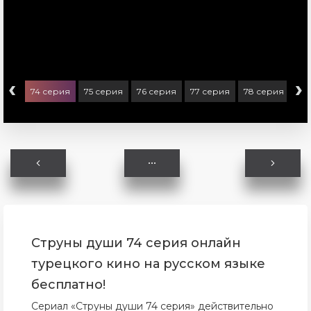
‹
›
ерия
74 серия
75 серия
76 серия
77 серия
78 серия
79
Струны души 74 серия онлайн
турецкого кино на русском языке
бесплатно!
Сериал «Струны души 74 серия» действительно