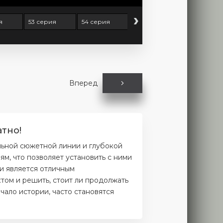
›
я
53 серия
54 серия
55 серия
56 серия
Вперед
тно!
льной сюжетной линии и глубокой
м, что позволяет установить с ними
и является отличным
том и решить, стоит ли продолжать
чало истории, часто становятся