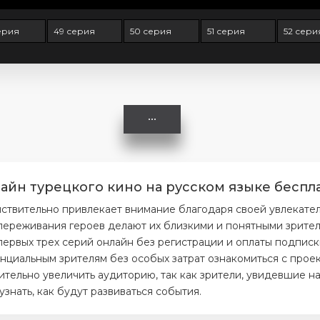
ерия
49 серия
50 серия
51 серия
52 сери
айн турецкого кино на русском языке беспла
йствительно привлекает внимание благодаря своей увлекате
ереживания героев делают их близкими и понятными зрителя
первых трех серий онлайн без регистрации и оплаты подписк
нциальным зрителям без особых затрат ознакомиться с проек
тельно увеличить аудиторию, так как зрители, увидевшие на
нать, как будут развиваться события.