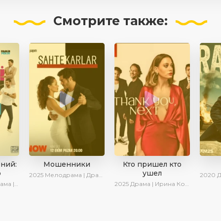
Смотрите
также:
ений:
Мошенники
Кто пришел кто
о
ушел
2025
Мелодрама | Драма | Ирина Котова | AlisaDirilis | Новинки | Сериалы 2025
2020
Дра
Комедия
2025
Драма | Ирина Котова | Новинки | Сериалы 2025