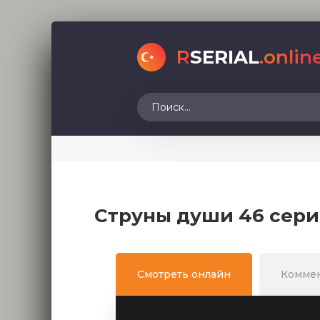
R
SERIAL
.onlin
Струны души 46 сери
Смотреть онлайн
Комме