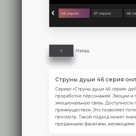
‹
4 серия
45 серия
46 серия
47 серия
48 с
Назад
Струны души 46 серия онл
Сериал «Струны души 46 серия» де
проработке персонажей. Эмоции и п
эмоциональную связь. Доступность 
преимуществом. Это позволяет поте
просмотр. Такой подход может значи
преданными фанатами, желающими уз