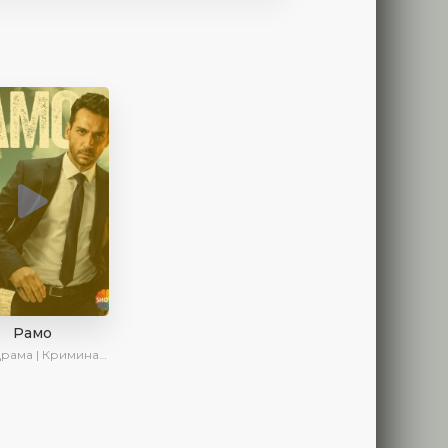
Рамо
ма | Криминал | SesDizi | Ирина Котова