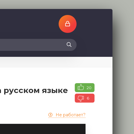
20
а русском языке
6
Не работает?