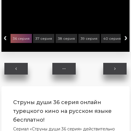
‹
›
ерия
36 серия
37 серия
38 серия
39 серия
40 серия
41
Струны души 36 серия онлайн
турецкого кино на русском языке
бесплатно!
Сериал «Струны души 36 серия» действительно