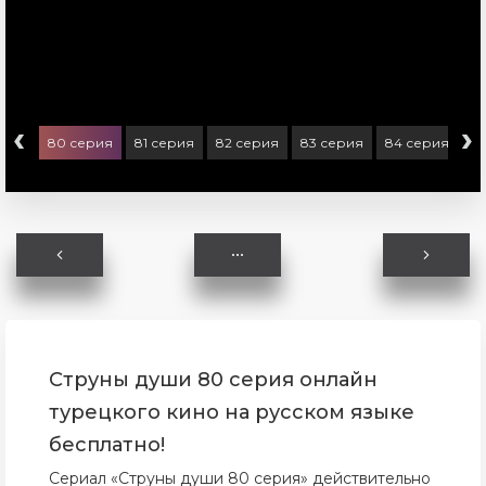
‹
›
ерия
80 серия
81 серия
82 серия
83 серия
84 серия
8
Струны души 80 серия онлайн
турецкого кино на русском языке
бесплатно!
Сериал «Струны души 80 серия» действительно