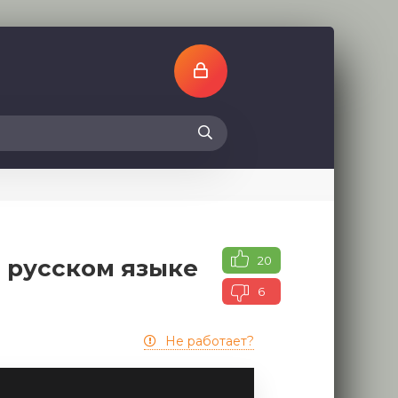
20
а русском языке
6
Не работает?