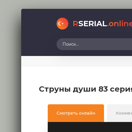
R
SERIAL
.onlin
Струны души 83 сери
Смотреть онлайн
Комме