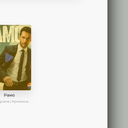
Рамо
ма | Криминал | SesDizi | Ирина Котова