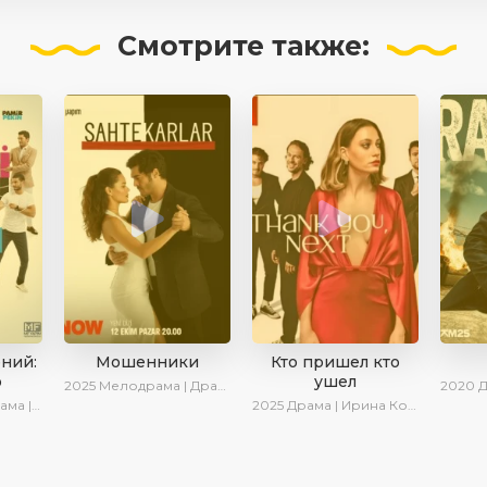
Смотрите
также:
ений:
Мошенники
Кто пришел кто
о
ушел
2025
Мелодрама | Драма | Ирина Котова | AlisaDirilis | Новинки | Сериалы 2025
2020
Дра
Комедия
2025
Драма | Ирина Котова | Новинки | Сериалы 2025