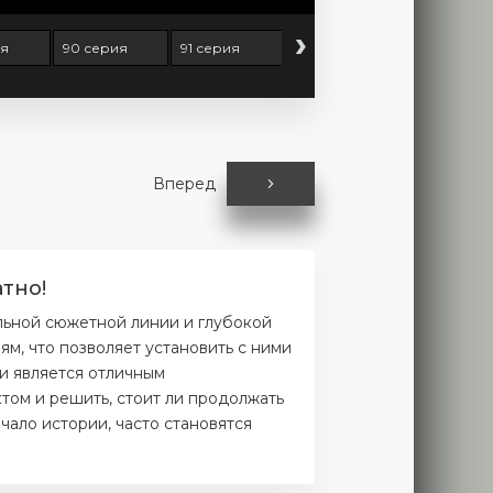
›
ия
90 серия
91 серия
92 серия
93 серия
Вперед
тно!
льной сюжетной линии и глубокой
м, что позволяет установить с ними
и является отличным
том и решить, стоит ли продолжать
чало истории, часто становятся