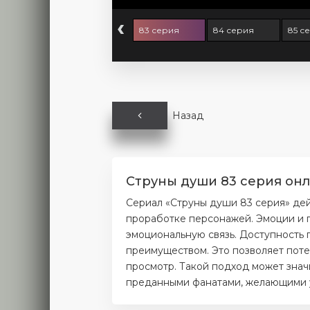
‹
 серия
82 серия
83 серия
84 серия
85 с
Назад
Струны души 83 серия онл
Сериал «Струны души 83 серия» де
проработке персонажей. Эмоции и п
эмоциональную связь. Доступность 
преимуществом. Это позволяет поте
просмотр. Такой подход может значи
преданными фанатами, желающими уз