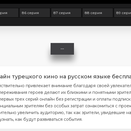
ерия
86 серия
87 серия
88 серия
89 сер
айн турецкого кино на русском языке беспла
йствительно привлекает внимание благодаря своей увлекате
ереживания героев делают их близкими и понятными зрителя
первых трех серий онлайн без регистрации и оплаты подписк
нциальным зрителям без особых затрат ознакомиться с проек
тельно увеличить аудиторию, так как зрители, увидевшие на
нать, как будут развиваться события.