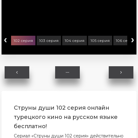
‹
›
ерия
102 серия
103 серия
104 серия
105 серия
106 серия
Струны души 102 серия онлайн
турецкого кино на русском языке
бесплатно!
Сериал «Струны души 102 серия» действительно