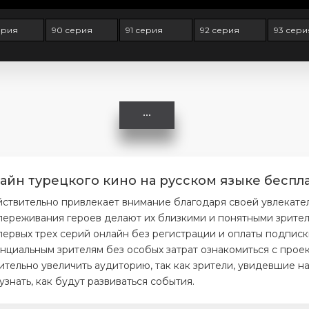
ерия
90 серия
91 серия
92 серия
93 сери
айн турецкого кино на русском языке беспла
йствительно привлекает внимание благодаря своей увлекате
ереживания героев делают их близкими и понятными зрителя
первых трех серий онлайн без регистрации и оплаты подписк
нциальным зрителям без особых затрат ознакомиться с проек
тельно увеличить аудиторию, так как зрители, увидевшие на
нать, как будут развиваться события.