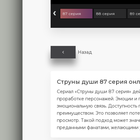
‹
 серия
86 серия
87 серия
88 серия
89 с
Назад
Струны души 87 серия онл
Сериал «Струны души 87 серия» де
проработке персонажей. Эмоции и п
эмоциональную связь. Доступность 
преимуществом. Это позволяет поте
просмотр. Такой подход может значи
преданными фанатами, желающими уз