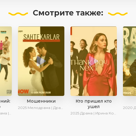
Смотрите
также:
ений:
Мошенники
Кто пришел кто
о
ушел
2025
Мелодрама | Драма | Ирина Котова | AlisaDirilis | Новинки | Сериалы 2025
2020
Дра
Комедия
2025
Драма | Ирина Котова | Новинки | Сериалы 2025