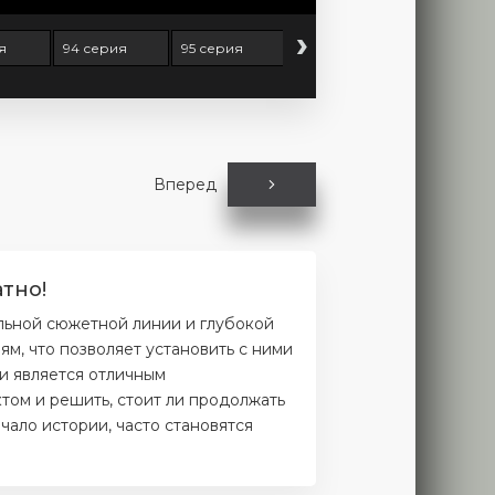
›
я
94 серия
95 серия
96 серия
97 серия
Вперед
тно!
льной сюжетной линии и глубокой
м, что позволяет установить с ними
и является отличным
том и решить, стоит ли продолжать
чало истории, часто становятся