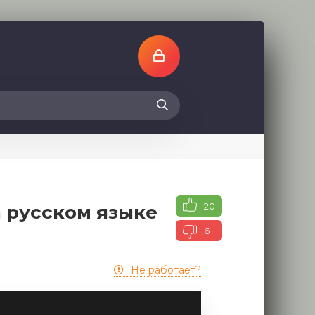
20
а русском языке
6
Не работает?