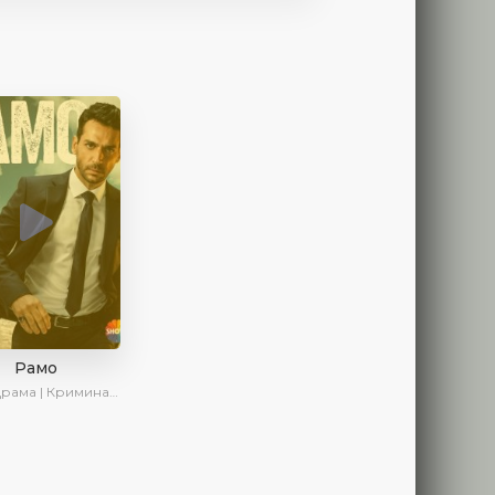
Рамо
ма | Криминал | SesDizi | Ирина Котова