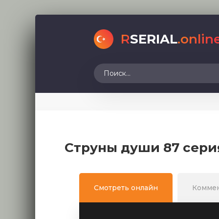
R
SERIAL
.onlin
Струны души 87 сери
Смотреть онлайн
Комме