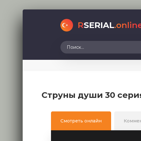
R
SERIAL
.onlin
Струны души 30 сери
Смотреть онлайн
Комме