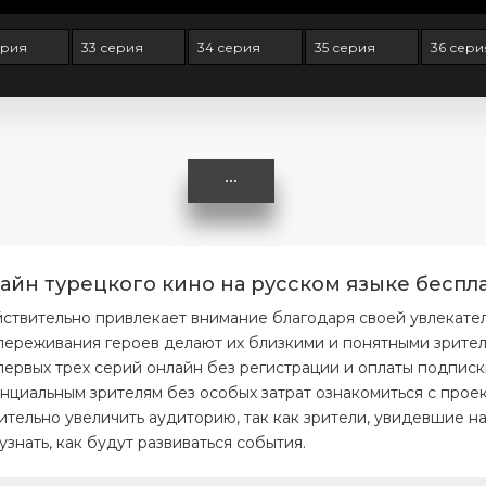
ерия
33 серия
34 серия
35 серия
36 сери
айн турецкого кино на русском языке беспла
йствительно привлекает внимание благодаря своей увлекате
ереживания героев делают их близкими и понятными зрителя
первых трех серий онлайн без регистрации и оплаты подписк
нциальным зрителям без особых затрат ознакомиться с проек
тельно увеличить аудиторию, так как зрители, увидевшие на
нать, как будут развиваться события.