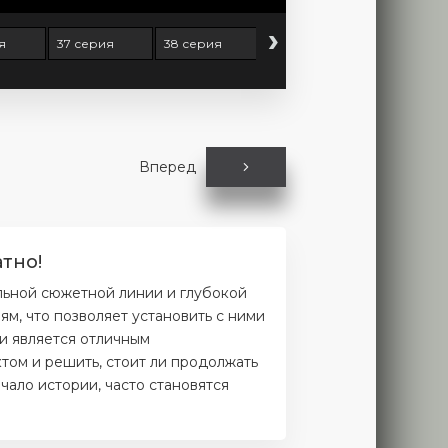
›
я
37 серия
38 серия
39 серия
40 серия
Вперед
тно!
льной сюжетной линии и глубокой
м, что позволяет установить с ними
и является отличным
том и решить, стоит ли продолжать
чало истории, часто становятся