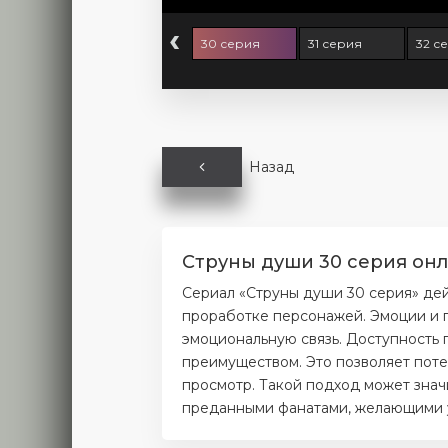
‹
8 серия
29 серия
30 серия
31 серия
32 с
Назад
Струны души 30 серия онл
Сериал «Струны души 30 серия» де
проработке персонажей. Эмоции и п
эмоциональную связь. Доступность 
преимуществом. Это позволяет поте
просмотр. Такой подход может значи
преданными фанатами, желающими уз