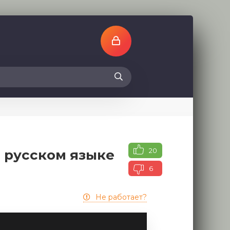
20
а русском языке
6
Не работает?