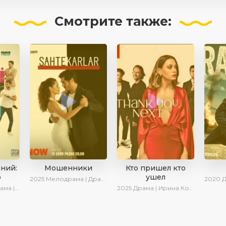
Смотрите
также:
ений:
Мошенники
Кто пришел кто
о
ушел
2025
Мелодрама | Драма | Ирина Котова | AlisaDirilis | Новинки | Сериалы 2025
2020
Дра
Комедия
2025
Драма | Ирина Котова | Новинки | Сериалы 2025