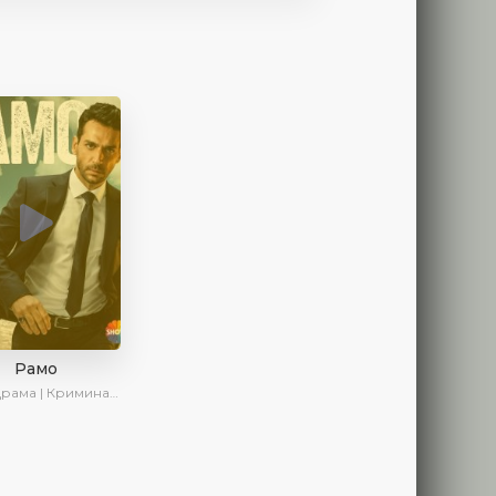
Рамо
ма | Криминал | SesDizi | Ирина Котова