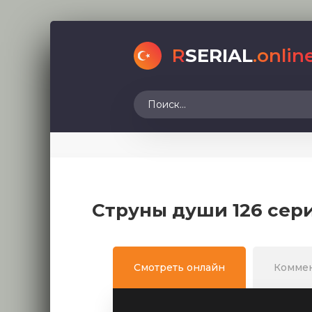
R
SERIAL
.onlin
Струны души 126 сер
Смотреть онлайн
Комме