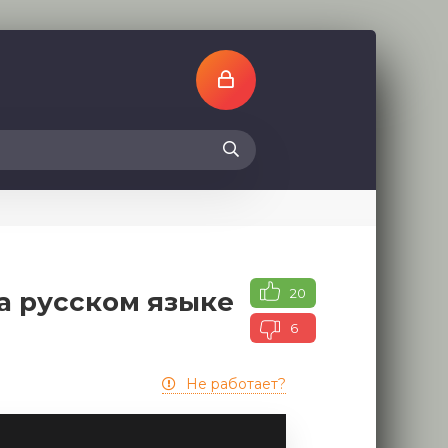
20
а русском языке
6
Не работает?