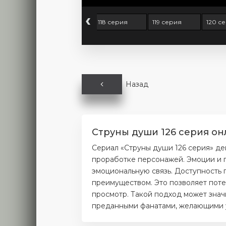
‹
 серия
117 серия
118 серия
119 серия
120 с
Назад
Струны души 126 серия он
Сериал «Струны души 126 серия» де
проработке персонажей. Эмоции и п
эмоциональную связь. Доступность 
преимуществом. Это позволяет поте
просмотр. Такой подход может значи
преданными фанатами, желающими уз