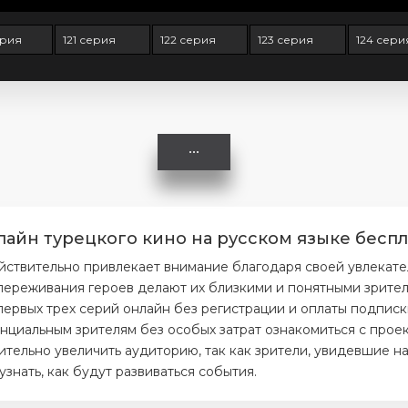
ерия
121 серия
122 серия
123 серия
124 сери
лайн турецкого кино на русском языке беспл
йствительно привлекает внимание благодаря своей увлекат
ереживания героев делают их близкими и понятными зрителя
первых трех серий онлайн без регистрации и оплаты подписк
нциальным зрителям без особых затрат ознакомиться с проек
тельно увеличить аудиторию, так как зрители, увидевшие на
нать, как будут развиваться события.