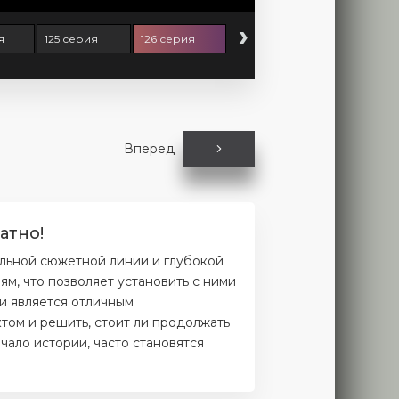
›
я
125 серия
126 серия
Вперед
атно!
ельной сюжетной линии и глубокой
м, что позволяет установить с ними
и является отличным
том и решить, стоит ли продолжать
чало истории, часто становятся