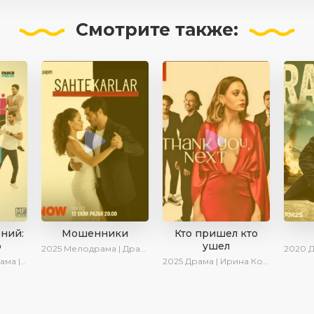
Смотрите
также:
ений:
Мошенники
Кто пришел кто
о
ушел
2025
Мелодрама | Драма | Ирина Котова | AlisaDirilis | Новинки | Сериалы 2025
2020
Дра
Комедия
2025
Драма | Ирина Котова | Новинки | Сериалы 2025