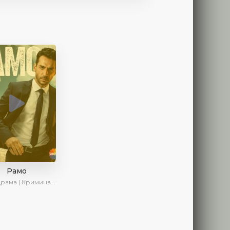
Рамо
ма | Криминал | SesDizi | Ирина Котова