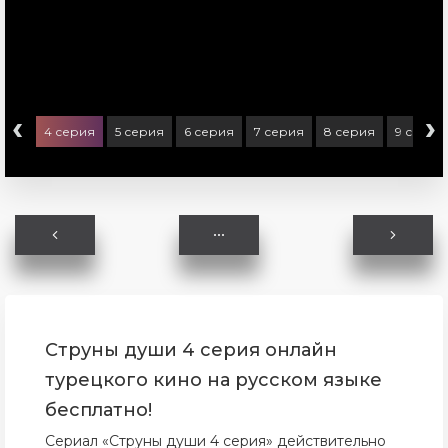
‹
›
ерия
4 серия
5 серия
6 серия
7 серия
8 серия
9 серия
Струны души 4 серия онлайн
турецкого кино на русском языке
бесплатно!
Сериал «Струны души 4 серия» действительно