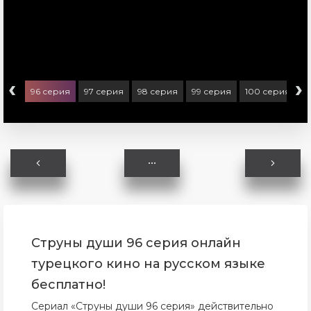
‹
›
ерия
96 серия
97 серия
98 серия
99 серия
100 серия
1
Струны души 96 серия онлайн
турецкого кино на русском языке
бесплатно!
Сериал «Струны души 96 серия» действительно